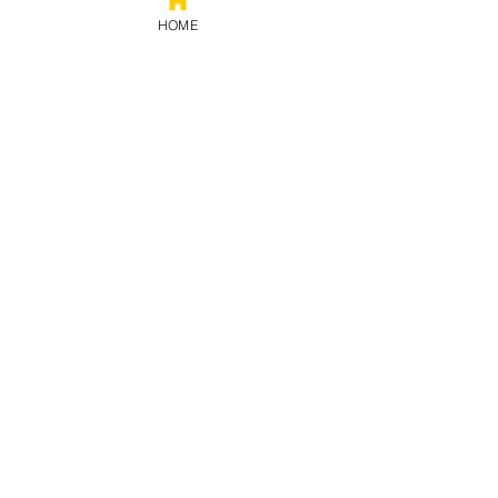
HOME
Prestação
de contas
Política de privacidade