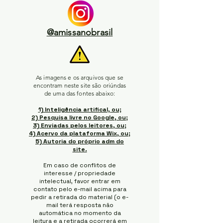
@amissanobrasil
As imagens e os arquivos que se
encontram neste site são oriúndas
de uma das fontes abaixo:
1) Inteligência artifical, ou;
2) Pesquisa livre no Google, ou;
3) Enviadas pelos leitores, ou;
4) Acervo da plataforma Wix, ou;
5) Autoria do próprio adm do
site.
Em caso de conflitos de
interesse / propriedade
intelectual, favor entrar em
contato pelo e-mail acima para
pedir a retirada do material (o e-
mail terá resposta não
automática no momento da
leitura e a retirada ocorrerá em