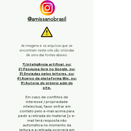
@amissanobrasil
As imagens e os arquivos que se
encontram neste site são oriúndas
de uma das fontes abaixo:
1) Inteligência artifical, ou;
2) Pesquisa livre no Google, ou;
3) Enviadas pelos leitores, ou;
4) Acervo da plataforma Wix, ou;
5) Autoria do próprio adm do
site.
Em caso de conflitos de
interesse / propriedade
intelectual, favor entrar em
contato pelo e-mail acima para
pedir a retirada do material (o e-
mail terá resposta não
automática no momento da
leitura e a retirada ocorrerá em