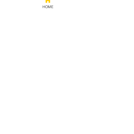
HOME
Prestação
de contas
Política de privacidade