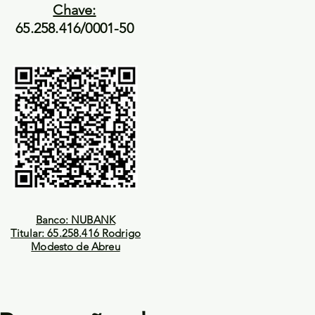
Chave:
65.258.416/0001-50
Banco: NUBANK
Titular: 65.258.416 Rodrigo
Modesto de Abreu