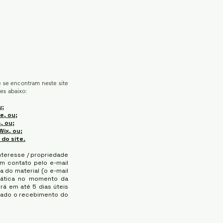
e se encontram neste site
es abaixo:
u;
e, ou;
, ou;
Wix, ou;
 do site.
nteresse / propriedade
 em contato pelo e-mail
a do material (o e-mail
mática no momento da
erá em até 5 dias úteis
ado o recebimento do