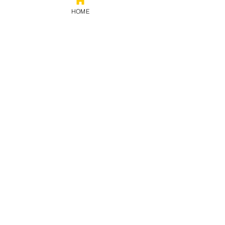
HOME
Prestação
de contas
Política de privacidade