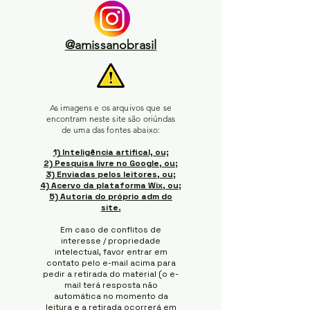
@amissanobrasil
As imagens e os arquivos que se
encontram neste site são oriúndas
de uma das fontes abaixo:
1) Inteligência artifical, ou;
2) Pesquisa livre no Google, ou;
3) Enviadas pelos leitores, ou;
4) Acervo da plataforma Wix, ou;
5) Autoria do próprio adm do
site.
Em caso de conflitos de
interesse / propriedade
intelectual, favor entrar em
contato pelo e-mail acima para
pedir a retirada do material (o e-
mail terá resposta não
automática no momento da
leitura e a retirada ocorrerá em