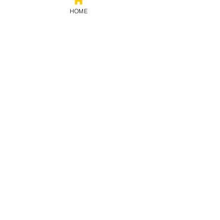
HOME
Prestação
de contas
Política de privacidade