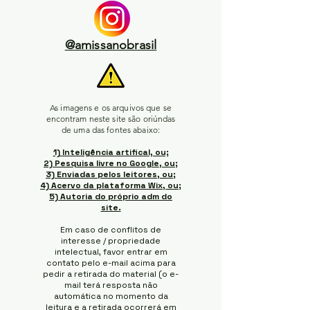
@amissanobrasil
As imagens e os arquivos que se
encontram neste site são oriúndas
de uma das fontes abaixo:
1) Inteligência artifical, ou;
2) Pesquisa livre no Google, ou;
3) Enviadas pelos leitores, ou;
4) Acervo da plataforma Wix, ou;
5) Autoria do próprio adm do
site.
Em caso de conflitos de
interesse / propriedade
intelectual, favor entrar em
contato pelo e-mail acima para
pedir a retirada do material (o e-
mail terá resposta não
automática no momento da
leitura e a retirada ocorrerá em