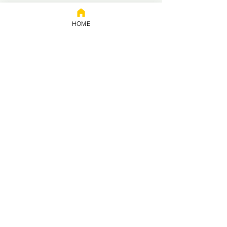
HOME
Prestação
de contas
Política de privacidade