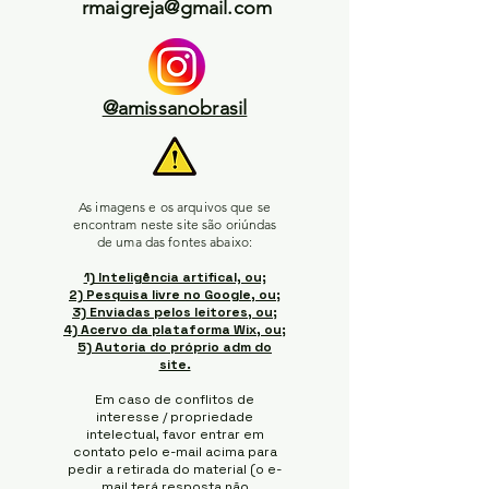
rmaigreja@gmail.com
@amissanobrasil
As imagens e os arquivos que se
encontram neste site são oriúndas
de uma das fontes abaixo:
1) Inteligência artifical, ou;
2) Pesquisa livre no Google, ou;
3) Enviadas pelos leitores, ou;
4) Acervo da plataforma Wix, ou;
5) Autoria do próprio adm do
site.
Em caso de conflitos de
interesse / propriedade
intelectual, favor entrar em
contato pelo e-mail acima para
pedir a retirada do material (o e-
mail terá resposta não