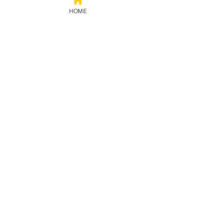
HOME
Prestação
de contas
Política de privacidade