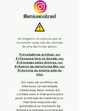
@amissanobrasil
As imagens e os arquivos que se
encontram neste site são oriúndas
de uma das fontes abaixo:
1) Inteligência artifical, ou;
2) Pesquisa livre no Google, ou;
3) Enviadas pelos leitores, ou;
4) Acervo da plataforma Wix, ou;
5) Autoria do próprio adm do
site.
Em caso de conflitos de
interesse / propriedade
intelectual, favor entrar em
contato pelo e-mail acima para
pedir a retirada do material (o e-
mail terá resposta não
automática no momento da
leitura e a retirada ocorrerá em