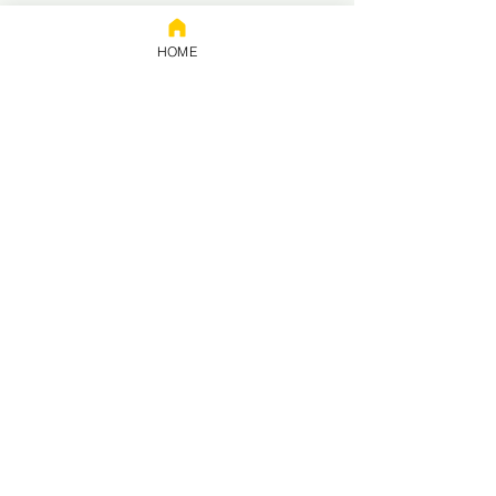
HOME
Prestação
de contas
Política de privacidade