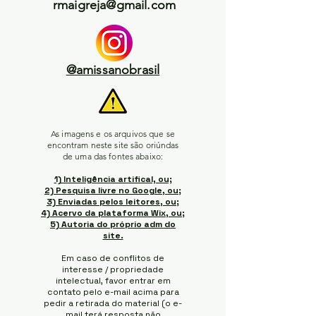
rmaigreja@gmail.com
@amissanobrasil
As imagens e os arquivos que se
encontram neste site são oriúndas
de uma das fontes abaixo:
1) Inteligência artifical, ou;
2) Pesquisa livre no Google, ou;
3) Enviadas pelos leitores, ou;
4) Acervo da plataforma Wix, ou;
5) Autoria do próprio adm do
site.
Em caso de conflitos de
interesse / propriedade
intelectual, favor entrar em
contato pelo e-mail acima para
pedir a retirada do material (o e-
mail terá resposta não