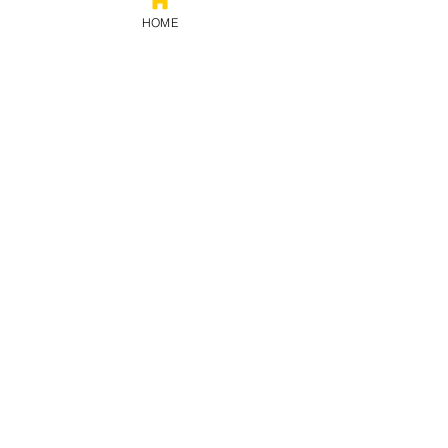
HOME
Prestação
de contas
Política de privacidade