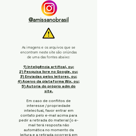
@amissanobrasil
As imagens e os arquivos que se
encontram neste site são oriúndas
de uma das fontes abaixo:
1) Inteligência artifical, ou;
2) Pesquisa livre no Google, ou;
3) Enviadas pelos leitores, ou;
4) Acervo da plataforma Wix, ou;
5) Autoria do próprio adm do
site.
Em caso de conflitos de
interesse / propriedade
intelectual, favor entrar em
contato pelo e-mail acima para
pedir a retirada do material (o e-
mail terá resposta não
automática no momento da
leitura e a retirada ocorrerá em