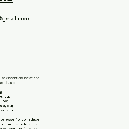
@gmail.com
e se encontram neste site
es abaixo:
u;
e, ou;
, ou;
Wix, ou;
 do site.
nteresse / propriedade
 em contato pelo e-mail
a do material (o e-mail