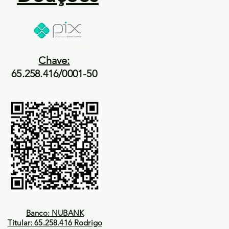
Chave:
65.258.416/0001-50
Banco: NUBANK
Titular: 65.258.416 Rodrigo