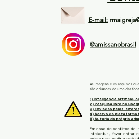
E-mail:
rmaigreja
@amissanobrasil
As imagens e os arquivos qu
são oriúndas de uma das font
1) Inteligência artifical, o
2) Pesquisa livre no Googl
3) Enviadas pelos leitores
4) Acervo da plataforma 
5) Autoria do próprio adm
Em caso de conflitos de i
intelectual, favor entrar
acima para pedir a retirad