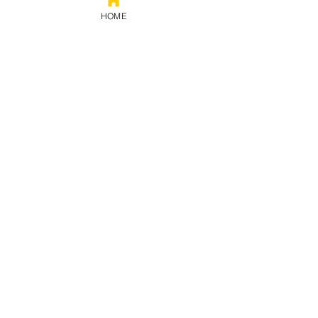
HOME
Prestação
de contas
Política de privacidade