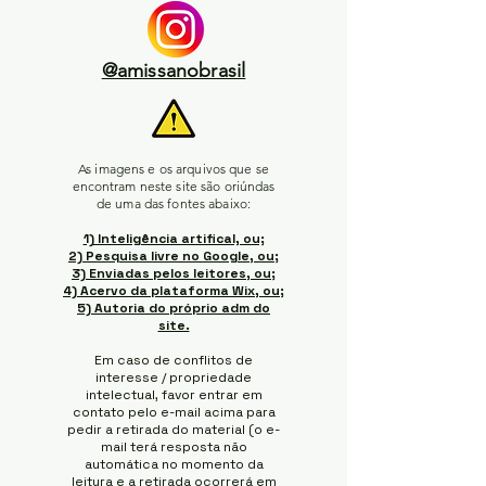
@amissanobrasil
As imagens e os arquivos que se
encontram neste site são oriúndas
de uma das fontes abaixo:
1) Inteligência artifical, ou;
2) Pesquisa livre no Google, ou;
3) Enviadas pelos leitores, ou;
4) Acervo da plataforma Wix, ou;
5) Autoria do próprio adm do
site.
Em caso de conflitos de
interesse / propriedade
intelectual, favor entrar em
contato pelo e-mail acima para
pedir a retirada do material (o e-
mail terá resposta não
automática no momento da
leitura e a retirada ocorrerá em