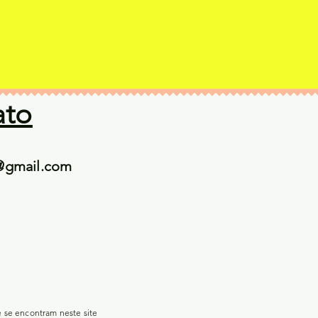
ato
@gmail.com
e se encontram neste site