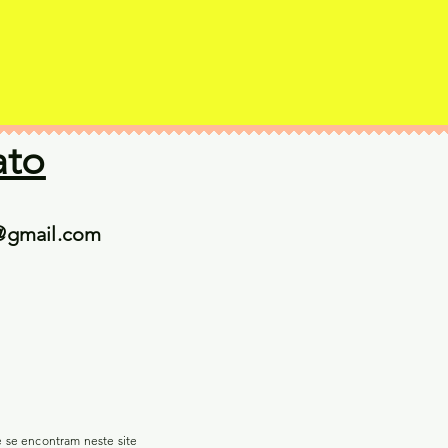
ato
@gmail.com
e se encontram neste site