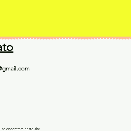
ato
@gmail.com
e se encontram neste site