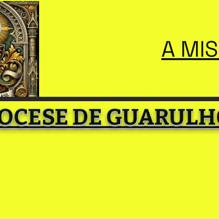
A MI
OCESE DE GUARULH