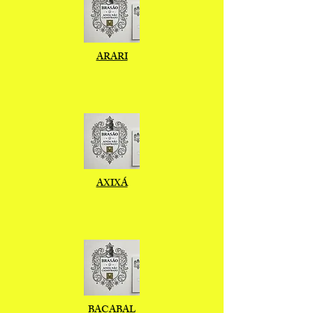
ARARI
AXIXÁ
BACABAL