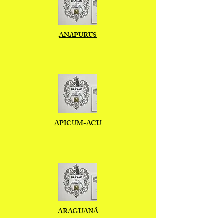
ANAPURUS
APICUM-ACU
ARAGUANÃ