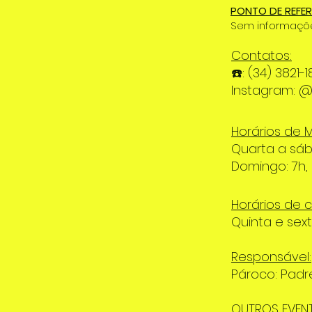
PONTO DE REFER
Sem informaçõ
Contatos:
☎️: (34) 3821-1
Instagram: 
Horários de M
Quarta a sáb
Domingo: 7h, 
Horários de c
Quinta e sex
Responsável:
Pároco: Padr
OUTROS EVEN