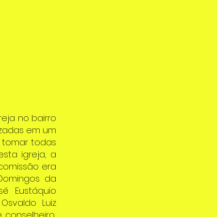
eja no bairro
lizadas em um
e tomar todas
sta igreja, a
 comissão era
o Domingos da
osé Eustáquio
 Osvaldo Luiz
 conselheiro,