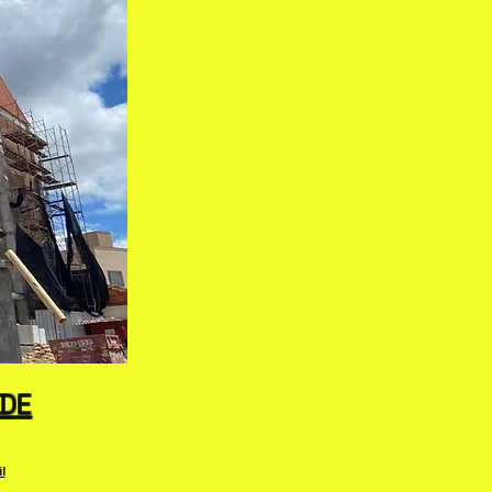
ADE
l