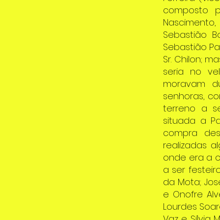
composto pe
Nascimento,
Sebastião Bo
Sebastião Pau
Sr. Chilon; 
seria no ve
moravam du
senhoras, co
terreno a s
situada a P
compra des
realizadas a
onde era a ca
a ser festei
da Mota; Jos
e Onofre Alv
Lourdes Soare
Vaz e Sílvia 