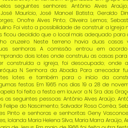
los seguintes senhores: Antônio Alves Araújo;
 José Maurício, José Manoel Batista; Geraldo Di
rges; Onofre Alves Pinto; Oliveira Lemos; Seba
lino. Foi visto a possibilidade de construir a Igreja
mas ficou decidido que o local mais adequado para
lho cruzeiro. Neste terreno havia duas casas 
as senhoras. A comissão entrou em acord
mprando dois lotes onde construiu as casas para 
er construída a igreja, foi desocupado; onde 
aróquia N. Senhora da Abadia. Para arrecadar f
tes lotes e também para o início da const
lgumas festas. Em 1965 nos dias 19 a 28 de novem
pela foi feita a festa em louvor a N. Sra. das Gra
ros as seguintes pessoas: Antônio Alves Araújo; An
é Felipe do Nascimento; Salvador Rosa Corrêa; Se
es Pinto e senhoras e senhoritas Geny Vasconce
s, Iolanda Maria Helena Silva, Maria Marra Araújo,
Maria de Jesus. Em maio de 1966 foi feita outra fe