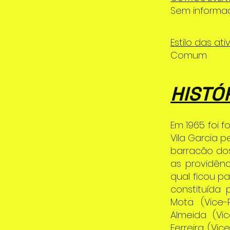
Sem informa
Estilo das ati
Comum
HISTÓ
Em 1965 foi 
Vila Garcia 
barracão dos
as providênc
qual ficou p
constituída 
Mota (Vice-P
Almeida (Vic
Ferreira (Vi