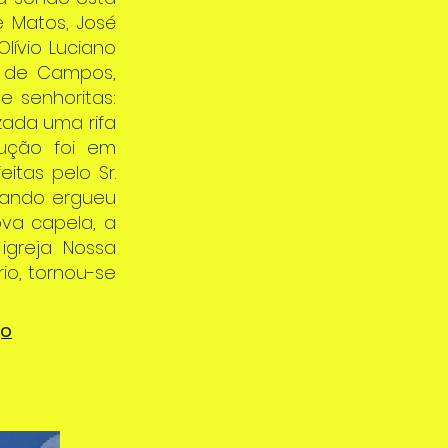
e Matos, José
lívio Luciano
o de Campos,
e senhoritas:
izada uma rifa
rução foi em
itas pelo Sr.
Quando ergueu
va capela, a
igreja Nossa
io, tornou-se
go