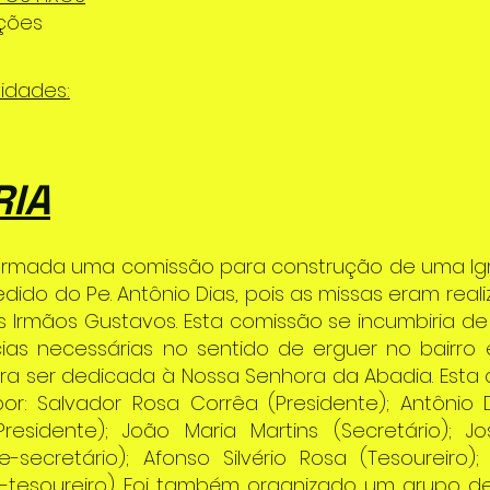
ções
vidades:
RIA
formada uma comissão para construção de uma Igr
pedido do Pe. Antônio Dias, pois as missas eram rea
 Irmãos Gustavos. Esta comissão se incumbiria d
ias necessárias no sentido de erguer no bairro e
ara ser dedicada à Nossa Senhora da Abadia. Esta
por: Salvador Rosa Corrêa (Presidente); Antôni
residente); João Maria Martins (Secretário); J
e-secretário); Afonso Silvério Rosa (Tesoureiro);
ce-tesoureiro). Foi também organizado um grupo de