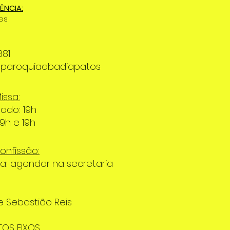
ÊNCIA:
es
881
@paroquiaabadiapatos
issa:
ado: 19h
9h e 19h
onfissão:
ta: agendar na secretaria
e Sebastião Reis
TOS FIXOS