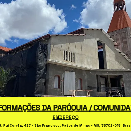
FORMAÇÕES DA PARÓQUIA / COMUNID
ENDEREÇO
R. Rui Corrêa, 427 - São Francisco, Patos de Minas - MG, 38702-018, Brasi