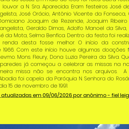
 louvor a N. Sra. Aparecida. Eram festeiros José d
gelista, José Orácio, Antônio Vicente da Fonseca, O
, Domiciano Joaquim de Rezende, Joaquim Ribeir
angelista, Geraldo Dimas, Adolfo Manoel da Silva, 
é da Mota, Selma Benfica. Dentro da festa foi real
renda desta fosse melhor. O início da const
1966. Com este início houve algumas doações fe
Revmo. Mons. Fleury, Dona Luzia Pereira da Silva. 
s paredes já começou a celebrar as missas na no
meira missa não se encontra nos arquivos. A 
badia foi capela da Paróquia N. Senhora do Rosár
dia 15 de novembro de 1991.
atualizadas em 09/06/2026 por anônimo - fiel lei