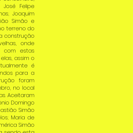
 José Felipe
mas; Joaquim
stião Simão e
 no terreno do
 a construção
velhas, onde
o com estas
elas, assim o
atualmente é
undos para a
rução foram
bro, no local
ças. Aceitaram
tônio Domingo
bastião Simão
los; Maria de
 América Simão
sta sendo esta