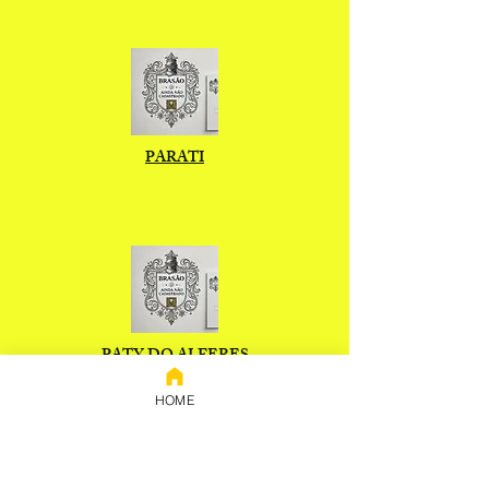
PARATI
PATY DO ALFERES
HOME