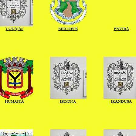
CODAJÁS
EIRUNEPÉ
ENVIRA
HUMAITÁ
IPIXUNA
IRANDUBA