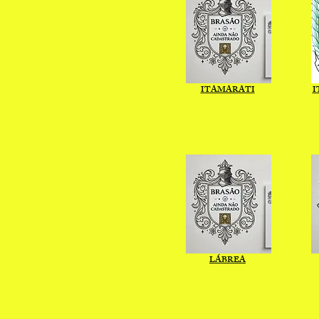
ITAMARATI
I
LÁBREA