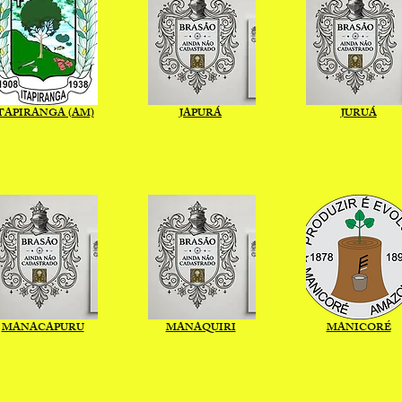
TAPIRANGA (AM)
JAPURÁ
JURUÁ
MANACAPURU
MANAQUIRI
MANICORÉ