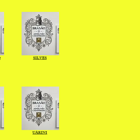
O
SILVES
UARINI