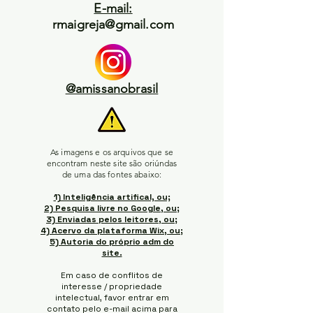
E-mail:
rmaigreja@gmail.com
@amissanobrasil
As imagens e os arquivos que se
encontram neste site são oriúndas
de uma das fontes abaixo:
1) Inteligência artifical, ou;
2) Pesquisa livre no Google, ou;
3) Enviadas pelos leitores, ou;
4) Acervo da plataforma Wix, ou;
5) Autoria do próprio adm do
site.
Em caso de conflitos de
interesse / propriedade
intelectual, favor entrar em
contato pelo e-mail acima para