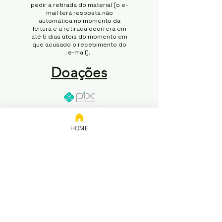
pedir a retirada do material (o e-
mail terá resposta não
automática no momento da
leitura e a retirada ocorrerá em
até 5 dias úteis do momento em
que acusado o recebimento do
e-mail).
Doações
Chave:
65.258.416/0001-50
HOME
Banco: NUBANK
Titular: 65.258.416 Rodrigo
Modesto de Abreu